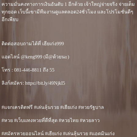
ความมั่นคงทางการเงินอันดับ 1 อีกด้วย เจ้าใหญ่จ่ายจริง จ่ายเต็ม
ทุกยอด เว็บนี้เขามีทีมงานดูแลตลอด24ชั่วโมง และโปรโมชั่นดีๆ
อีกเพียบ
ติดต่อสอบถามได้ที่ เฮียเก่ง999
แอดไลน์ @keng999 (มี@ด้วยนะ)
โทร : 081-446-8811 ถึง 55
ลิงก์สมัคร: https://bit.ly/49NjkI5
#แจกเครดิตฟรี #เล่นลุ้นรวย #เฮียเก่ง #หวยรัฐบาล
#หวย #เว็บแทงหวยที่ดีที่สุด #หวยไทย #หวยลาว
#สมัครหวยออนไลน์ #เฮียเก่ง #เล่นลุ้นรวย #แอดมินเก่ง