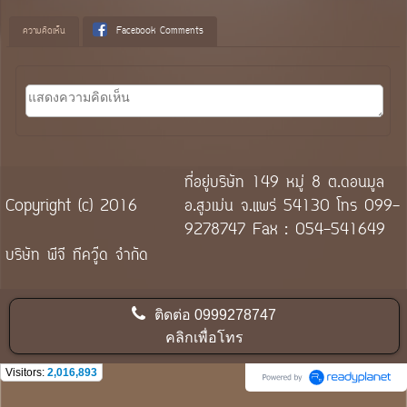
ความคิดเห็น
Facebook Comments
ที่อยู่บริษัท 149 หมู่ 8 ต.ดอนมูล
Copyright (c) 2016
อ.สูงเม่น จ.แพร่ 54130 โทร 099-
9278747 Fax : 054-541649
บริษัท พีจี ทีควู๊ด จำกัด
ติดต่อ
0999278747
คลิกเพื่อโทร
Visitors:
2,016,893