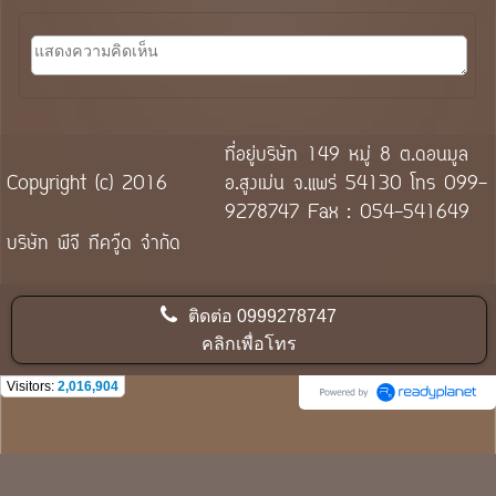
ที่อยู่บริษัท 149 หมู่ 8 ต.ดอนมูล
Copyright (c) 2016
อ.สูงเม่น จ.แพร่ 54130 โทร 099-
9278747 Fax : 054-541649
บริษัท พีจี ทีควู๊ด จำกัด
ติดต่อ
0999278747
คลิกเพื่อโทร
Visitors:
2,016,904