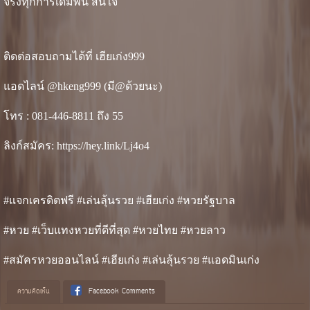
จริงทุกการเดิมพัน สนใจ
ติดต่อสอบถามได้ที่ เฮียเก่ง999
แอดไลน์ @hkeng999 (มี@ด้วยนะ)
โทร : 081-446-8811 ถึง 55
ลิงก์สมัคร: https://hey.link/Lj4o4
#แจกเครดิตฟรี #เล่นลุ้นรวย #เฮียเก่ง #หวยรัฐบาล
#หวย #เว็บแทงหวยที่ดีที่สุด #หวยไทย #หวยลาว
#สมัครหวยออนไลน์ #เฮียเก่ง #เล่นลุ้นรวย #แอดมินเก่ง
ความคิดเห็น
Facebook Comments