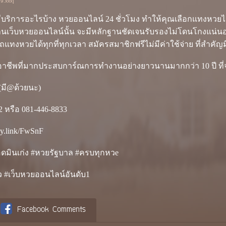
99.xxx]
ีบริการอะไรบ้าง หวยออนไลน์ 24 ชั่วโมง ทำให้คุณเลือกแทงหวย
านเว็บหวยออนไลน์นั้น จะมีหลักฐานชัดเจนรับรองไม่โดนโกงแน่นอน
ถแทงหวยได้ทุกที่ทุกเวลา สมัครสมาชิกฟรีไม่มีค่าใช้จ่าย ที่สำคัญ
อาชีพที่มากประสบการ์ณการทำงานอย่างยาวนานมากกว่า 10 ปี ที่จะ
(มี@ด้วยนะ)
2 หรือ 081-446-8833
ey.link/FwSnF
แอดมินเก่ง #หวยรัฐบาล #ครบทุกหวe
 #เว็บหวยออนไลน์อันดับ1
Facebook Comments