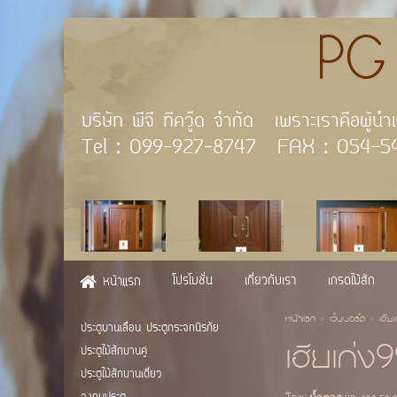
PG TE
บริษัท พีจี ทีควู๊ด จำ
Tel : 099-927-8747 FAX
โปรโมชั่น
เกี่ยวกับเรา
เกรดไม้สัก
หน้าแรก
หน้าแรก
>
เว็บบอร์ด
>
เฮีย
ประตูบานเลื่อน ประตูกระจกนิรภัย
เฮียเก่
ประตูไม้สักบานคู่
ประตูไม้สักบานเดี่ยว