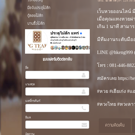
วงกบประตู
โดย:
น้ำตาล
[IP: 119.59.
มือจับประตูไม้สัก
เว็บหวยออนไลน์ ม
ตู้ลอยไม้สัก
เมื่อคุณแทงหวยผ่
บานซื้งไม้สัก
เกิน 1 นาที สามาร
มีทีมงานระดับมือ
LINE @hkeng999 
แบบฟอร์มติดต่อกลับ
โทร : 081-446-882
ชื่อ
สมัครเลย https://h
นามสกุล
#หวย #เฮียเก่ง #
เบอร์โทรศัพท์
#หวeไทย #หวeลาว
อีเมล
ความคิดเห็น
ข้อความ