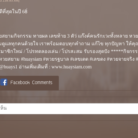
03.138.85.xxx]
ที่สุดในปี 68่
สยามกิจกรรม ทายผล เลขท้าย 3 ตัว่ แก๊งค์คนรักxวeทั้งหลาย หวยสย
ดูแลทุกคนด้วยใจ เราพร้อมตอบทุกคำถาม แก้ไข ทุกปัญหา ให้คุณ
าชิกใหม่ / โปรทดลองเล่น / โปรสะสม รับรองสุดปัง *****กิจกรรม 
#หวยสยาม #huaysiam #หวยรฐบาล #เลขเดด #เลขดง #หวยจายจริง 
: @huays1 อ่านเพิ่มเติมที่ : www.huaysiam.com
Facebook Comments