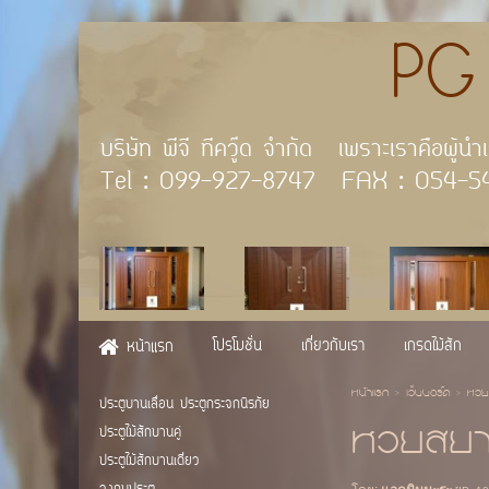
PG TE
บริษัท พีจี ทีควู๊ด จำ
Tel : 099-927-8747 FAX
โปรโมชั่น
เกี่ยวกับเรา
เกรดไม้สัก
หน้าแรก
หน้าแรก
>
เว็บบอร์ด
>
หวย
ประตูบานเลื่อน ประตูกระจกนิรภัย
หวยสยา
ประตูไม้สักบานคู่
ประตูไม้สักบานเดี่ยว