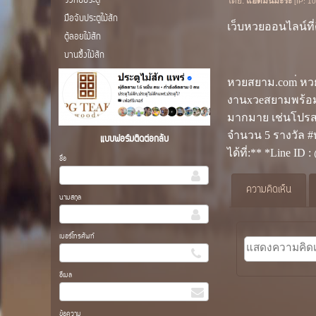
วงกบประตู
โดย:
แอดมินมะระ
[IP: 1
มือจับประตูไม้สัก
เว็บหวยออนไลน์ที่ดี
ตู้ลอยไม้สัก
บานซื้งไม้สัก
หวยสยาม.com่ หวย
งานxวeสยามพร้อม
มากมาย เช่นโปรสม
จำนวน 5 รางวัล 
แบบฟอร์มติดต่อกลับ
ได้ที่:** *Line ID 
ชื่อ
ความคิดเห็น
นามสกุล
เบอร์โทรศัพท์
อีเมล
ข้อความ