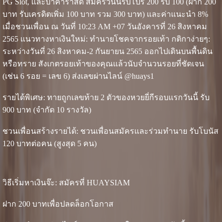
PG Slot, และบาคาร่าสด สมัครวันนี้รับโปร 200 รับ 100 (ฝาก 200
บาท รับเครดิตเพิ่ม 100 บาท รวม 300 บาท) และค่าแนะนำ 8%
เมื่อชวนเพื่อน ณ วันที่ 10:23 AM +07 วันอังคารที่ 26 สิงหาคม
2565 แนวทางหาเงินใหม่: ทำนายโชคจากรอยเท้า กติกาง่ายๆ:
ระหว่างวันที่ 26 สิงหาคม-2 กันยายน 2565 ออกไปเดินบนพื้นดิน
หรือทราย สังเกตรอยเท้าของคุณแล้วนับจำนวนรอยที่ชัดเจน
(เช่น 6 รอย = เลข 6) ส่งเลขผ่านไลน์ @huays1
รายได้พิเศษ: ทายถูกเลขท้าย 2 ตัวของหวยยี่กีรอบแรกวันนี้ รับ
900 บาท (จำกัด 10 รางวัล)
ชวนเพื่อนสร้างรายได้: ชวนเพื่อนสมัครและร่วมทำนาย รับโบนัส
120 บาทต่อคน (สูงสุด 5 คน)
วิธีเริ่มหาเงินจ๊ะ: สมัครที่ HUAYSIAM
ฝาก 200 บาทเพื่อปลดล็อกโอกาส