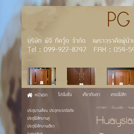
PG TE
บริษัท พีจี ทีควู๊ด จำ
Tel : 099-927-8747 FAX
โปรโมชั่น
เกี่ยวกับเรา
เกรดไม้สัก
หน้าแรก
หน้าแรก
>
เว็บบอร์ด
>
Hua
ประตูบานเลื่อน ประตูกระจกนิรภัย
Huaysia
ประตูไม้สักบานคู่
ประตูไม้สักบานเดี่ยว