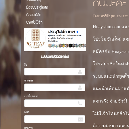
กันนะคะ
วงกบประตู
มือจับประตูไม้สัก
ตู้ลอยไม้สัก
โดย:
มาริโอ
[IP: 124.122.
บานซื้งไม้สัก
Huaysiam.com ฉลอง
โปรโมชั่นเด็ด! แจ
สมัครกับ Huaysiam.
แบบฟอร์มติดต่อกลับ
โปรสมาชิกใหม่ ฝา
ชื่อ
ระบบแนะนำสุดล้ำ 
นามสกุล
แนะนำเพื่อนมาสมั
เบอร์โทรศัพท์
แจกจริง จ่ายชัวร์!
อีเมล
ไม่มีเจ้าไหนกล้า
ติดต่อสอบถามผ่า
ข้อความ