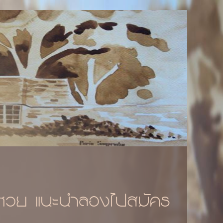
ประตูไม้สัก" จากโรงงาน
lisilm
งหวย แนะนำลองไปสมัคร