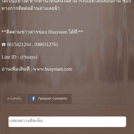
ได้เป็นอย่างดี หากท่านไหนสนใจสามารถแอดไลน์สอบถาม ช่อง
ทางการติดต่อด้านล่างเลยจ้า
**ติดตามข่าวสารของ Huaysiam ได้ที่:**
☎️ 0615421294 , 0986312761
Line ID : @huays1
อ่านเพิ่มเติมที่ : www.huaysiam.com
ความคิดเห็น
Facebook Comments