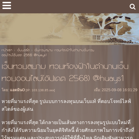
หน้าแรก
>
เว็บบอร์ด
>
เว็บหวยสยาม หวยห้องฟ้าในตำนานเว็บหวย
ออนไลน์(อัปเดต 2568) @huays1
เว็บหวยสยาม หวยห้องฟ้าในตำนานเว็บ
หวยออนไลน์(อัปเดต 2568) @huays1
โดย:
แอดมินO
เมื่อ: 2025-09-08 16:01:29
[IP: 103.138.85.xxx]
หวยที่มาแรงที่สุด รูปแบบการลงทุนบนเว็บแท้ ที่ตอบโจทย์ไลฟ์
สไตล์ของผู้เล่น
หวยที่มาแรงที่สุด ได้กลายเป็นเส้นทางการลงทุนรูปแบบใหม่ที่
กำลังได้รับความนิยมในยุคดิจิทัลนี้ ด้วยศักยภาพในการเข้าถึงที่
ไร้พรมแดน และประสบการณ์ผู้ใช้ที่ลื่นไหล นักเดิมพันสามารถ