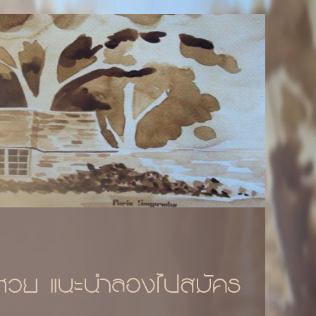
ประตูไม้สัก" จากโรงงาน
lisilm
งหวย แนะนำลองไปสมัคร