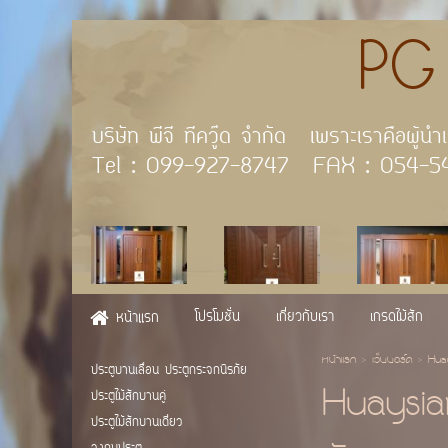
PG TE
บริษัท พีจี ทีควู๊ด จำ
Tel : 099-927-8747 FAX
โปรโมชั่น
เกี่ยวกับเรา
เกรดไม้สัก
หน้าแรก
หน้าแรก
>
เว็บบอร์ด
>
Hua
ประตูบานเลื่อน ประตูกระจกนิรภัย
Huaysia
ประตูไม้สักบานคู่
ประตูไม้สักบานเดี่ยว