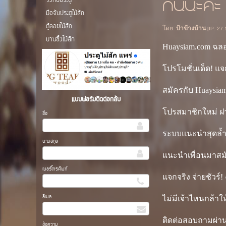
กันนะคะ
วงกบประตู
มือจับประตูไม้สัก
ตู้ลอยไม้สัก
โดย:
ป้าข้างบ้าน
[IP: 27.
บานซื้งไม้สัก
Huaysiam.com ฉลอง
โปรโมชั่นเด็ด! แจ
สมัครกับ Huaysiam.
แบบฟอร์มติดต่อกลับ
โปรสมาชิกใหม่ ฝา
ชื่อ
ระบบแนะนำสุดล้ำ 
นามสกุล
แนะนำเพื่อนมาสมั
เบอร์โทรศัพท์
แจกจริง จ่ายชัวร์!
อีเมล
ไม่มีเจ้าไหนกล้า
ติดต่อสอบถามผ่า
ข้อความ