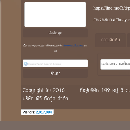
https://line.me/R/t
#หวยสยาม#huay.c
ความคิดเห็น
เมื่อท่านส่งข้อมูลผ่านฟอร์ม จะถือว่าท่านยอมรับใน
นโยบายความเป็นส่วนตัว
ของ
เรา
Copyright (c) 2016
ที่อยู่บริษัท 149 หมู่
บริษัท พีจี ทีควู๊ด จำกัด
Visitors:
2,017,084