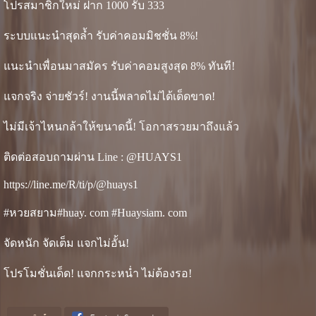
โปรสมาชิกใหม่ ฝาก 1000 รับ 333
ระบบแนะนำสุดล้ำ รับค่าคอมมิชชั่น 8%!
แนะนำเพื่อนมาสมัคร รับค่าคอมสูงสุด 8% ทันที!
แจกจริง จ่ายชัวร์! งานนี้พลาดไม่ได้เด็ดขาด!
ไม่มีเจ้าไหนกล้าให้ขนาดนี้! โอกาสรวยมาถึงแล้ว
ติดต่อสอบถามผ่าน Line : @HUAYS1
https://line.me/R/ti/p/@huays1
#หวยสยาม#huay. com #Huaysiam. com
จัดหนัก จัดเต็ม แจกไม่อั้น!
โปรโมชั่นเด็ด! แจกกระหน่ำ ไม่ต้องรอ!