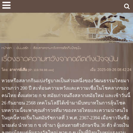
หน้าแรก
>
เว็บบอร์ด
>
เรื่องราวความหวังจากอดีตถึงปัจจุบัน
เรื่องราวความหวังจากอดีตถึงปัจจุบัน
โดย:
อาจารย์เสือ
เมื่อ: 2025-09-26 08:42:24
[IP: 119.59.98.xxx]
หวยหรือสลากกินแบ่งรัฐบาลเป็นส่วนหนึ่งของวัฒนธรรมไทยมา
นานกว่า 200 ปี สะท้อนความหวังและความเชื่อในโชคลาภของ
คนไทย ตั้งแต่หวย ก ข สมัยเก่าจนถึงสลากสมัยใหม่ และเช้าวันนี้
26 กันยายน 2568 เทคโนโลยีได้เข้ามามีบทบาทในการลุ้นโชค
บทความนี้จะพาคุณสำรวจที่มาของหวยไทยและความน่าสนใจ
ในยุคนี้หวยเริ่มในสมัยรัชกาลที่ 3 พ.ศ. 2367-2394 เมื่อชาวจีนชื่อ
นายเต๋ง นำหวย ก ข เข้ามา ผู้เล่นทายตัวอักษรจีน 36 ตัว ด้วยเงิน
ลงทุนน้อยแต่ลุ้นรางวัลใหญ่ หวย ก ข เป็นที่นิยมในหมู่แรงงาน