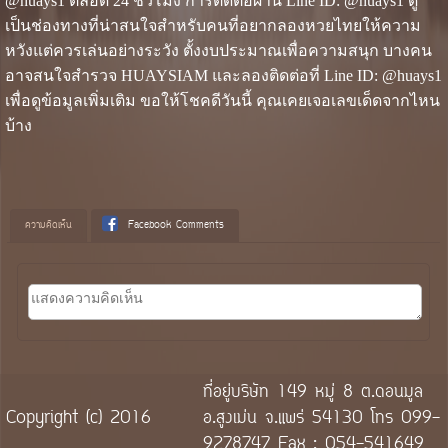
@huays1 ตลอด 24 ชั่วโมง การติดต่อผ่าน Line ID: @huays1 ดู
เป็นช่องทางที่น่าสนใจสำหรับคนที่อยากลองหวยไทยให้ความ
หวังแต่ควรเล่นอย่างระวัง ตั้งงบประมาณเพื่อความสนุก บางคน
อาจสนใจสำรวจ HUAYSIAM และลองติดต่อที่ Line ID: @huays1
เพื่อดูข้อมูลเพิ่มเติม ขอให้โชคดีวันนี้ คุณเคยเจอเลขเด็ดจากไหน
บ้าง
ความคิดเห็น
Facebook Comments
ที่อยู่บริษัท 149 หมู่ 8 ต.ดอนมูล
Copyright (c) 2016
อ.สูงเม่น จ.แพร่ 54130 โทร 099-
9278747 Fax : 054-541649