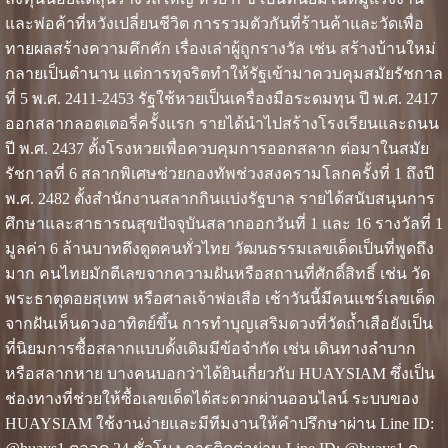
และพ่อค้าที่หวังเปลี่ยนชีวิต การรวมตัวกันที่ร้านค้าและวัดเพื่อ
ทายผลสร้างความคึกคัก เรื่องเล่าผู้ถูกรางวัล เช่น สร้างบ้านใหม่
กลายเป็นตำนาน แต่การทุจริตทำให้รัฐเข้ามาควบคุมสมัยรัชกาล
ที่ 5 พ.ศ. 2411-2453 รัฐใช้หวยเป็นเครื่องมือระดมทุน ปี พ.ศ. 2417
ออกสลากลอตเตอรี่ครั้งแรก รายได้นำไปสร้างโรงเรียนและถนน
ปี พ.ศ. 2437 ตั้งโรงหวยเพื่อควบคุมการออกสลาก ต่อมาในสมัย
รัชกาลที่ 6 สลากพิเศษช่วยกองทัพช่วงสงครามโลกครั้งที่ 1 ถึงปี
พ.ศ. 2482 ตั้งสำนักงานสลากกินแบ่งรัฐบาล รายได้สนับสนุนการ
ศึกษาและสาธารณสุขปัจจุบันสลากออกวันที่ 1 และ 16 รางวัลที่ 1
มูลค่า 6 ล้านบาทดึงดูดคนทั่วไทย วัฒนธรรมเลขเด็ดเป็นที่พูดถึง
มาก คนไทยมักตีเลขจากความฝันหรือสถานที่ศักดิ์สิทธิ์ เช่น วัด
พระธาตุดอยสุเทพ หรือศาลเจ้าพ่อเสือ เช้าวันนี้มีคนแชร์เลขเด็ด
จากฝันเห็นดวงอาทิตย์ขึ้น การทำบุญเสริมดวงที่วัดถ้ำเสือยังเป็น
ที่นิยมการซื้อสลากแบบดั้งเดิมมีข้อจำกัด เช่น เดินทางลำบาก
หรือสลากหาย บางคนบอกว่าได้ยินเกี่ยวกับ HUAYSIAM ซึ่งเป็น
ช่องทางที่ช่วยให้ซื้อเลขเด็ดได้สะดวกผ่านออนไลน์ ระบบของ
HUAYSIAM ใช้งานง่ายและมีทีมงานให้คำปรึกษาผ่าน Line ID: