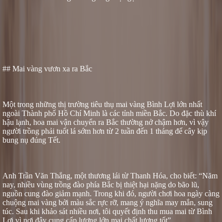
## Mai vàng vươn xa ra Bắc
Một trong những thị trường tiêu thụ mai vàng Bình Lợi lớn nhất
ngoài Thành phố Hồ Chí Minh là các tỉnh miền Bắc. Do đặc thù khí
hậu lạnh, hoa mai vận chuyển ra Bắc thường nở chậm hơn, vì vậy
người trồng phải tuốt lá sớm hơn từ 2 tuần đến 1 tháng để cây kịp
bung nụ đúng Tết.
Anh Trần Văn Thắng, một thương lái từ Thanh Hóa, cho biết: “Năm
nay, nhiều vùng trồng đào phía Bắc bị thiệt hại nặng do bão lũ,
nguồn cung đào giảm mạnh. Trong khi đó, người chơi hoa ngày càng
chuộng mai vàng bởi màu sắc rực rỡ, mang ý nghĩa may mắn, sung
túc. Sau khi khảo sát nhiều nơi, tôi quyết định thu mua mai từ Bình
Lợi vì nơi đây cung cấp lượng lớn mai chất lượng tốt”.