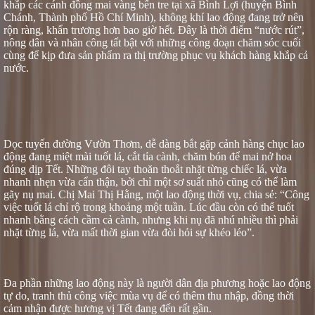
khắp các cánh đồng
mai vàng bến tre
tại xã Bình Lợi (huyện Bình
Chánh, Thành phố Hồ Chí Minh), không khí lao động đang trở nên
rộn ràng, khẩn trương hơn bao giờ hết. Đây là thời điểm “nước rút”,
nông dân và nhân công tất bật với những công đoạn chăm sóc cuối
cùng để kịp đưa sản phẩm ra thị trường phục vụ khách hàng khắp cả
nước.
Dọc tuyến đường Vườn Thơm, dễ dàng bắt gặp cảnh hàng chục lao
động đang miệt mài tuốt lá, cắt tỉa cành, chăm bón để mai nở hoa
đúng dịp Tết. Những đôi tay thoăn thoắt nhặt từng chiếc lá, vừa
nhanh nhẹn vừa cẩn thận, bởi chỉ một sơ suất nhỏ cũng có thể làm
gãy nụ mai. Chị Mai Thị Hằng, một lao động thời vụ, chia sẻ: “Công
việc tuốt lá chỉ rộ trong khoảng một tuần. Lúc đầu còn có thể tuốt
nhanh bằng cách cầm cả cành, nhưng khi nụ đã nhú nhiều thì phải
nhặt từng lá, vừa mất thời gian vừa đòi hỏi sự khéo léo”.
Đa phần những lao động này là người dân địa phương hoặc lao động
tự do, tranh thủ công việc mùa vụ để có thêm thu nhập, đồng thời
cảm nhận được hương vị Tết đang đến rất gần.