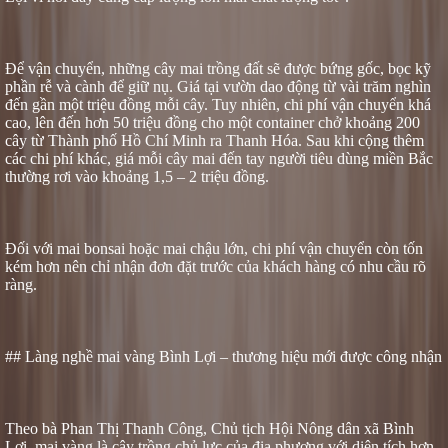
Để vận chuyển, những cây mai trồng đất sẽ được bứng gốc, bọc kỹ
phần rễ và cành để giữ nụ. Giá tại vườn dao động từ vài trăm nghìn
đến gần một triệu đồng mỗi cây. Tuy nhiên, chi phí vận chuyển khá
cao, lên đến hơn 50 triệu đồng cho một container chở khoảng 200
cây từ Thành phố Hồ Chí Minh ra Thanh Hóa. Sau khi cộng thêm
các chi phí khác, giá mỗi cây mai đến tay người tiêu dùng miền Bắc
thường rơi vào khoảng 1,5 – 2 triệu đồng.
Đối với mai bonsai hoặc mai chậu lớn, chi phí vận chuyển còn tốn
kém hơn nên chỉ nhận đơn đặt trước của khách hàng có nhu cầu rõ
ràng.
## Làng nghề mai vàng Bình Lợi – thương hiệu mới được công nhận
Theo bà Phan Thị Thanh Công, Chủ tịch Hội Nông dân xã Bình
Lợi, mai vàng là cây trồng chủ lực của địa phương với diện tích hơn