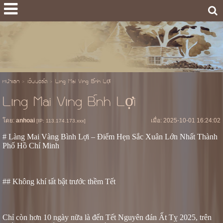
หน้าแรก
>
เว็บบอร์ด
>
Làng Mai Vàng Bình Lợi
Làng Mai Vàng Bình Lợi
โดย:
anhoai
เมื่อ: 2025-10-01 16:24:02
[IP: 113.174.173.xxx]
# Làng Mai Vàng Bình Lợi – Điểm Hẹn Sắc Xuân Lớn Nhất Thành
Phố Hồ Chí Minh
## Không khí tất bật trước thềm Tết
Chỉ còn hơn 10 ngày nữa là đến Tết Nguyên đán Ất Tỵ 2025, trên