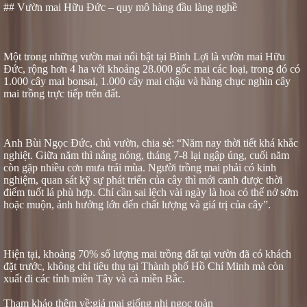
## Vườn mai Hữu Đức – quy mô hàng đầu làng nghề
Một trong những vườn mai nổi bật tại Bình Lợi là vườn mai Hữu
Đức, rộng hơn 4 ha với khoảng 28.000 gốc mai các loại, trong đó có
1.000 cây mai bonsai, 1.000 cây mai chậu và hàng chục nghìn cây
mai trồng trực tiếp trên đất.
Anh Bùi Ngọc Đức, chủ vườn, chia sẻ: “Năm nay thời tiết khá khắc
nghiệt. Giữa năm thì nắng nóng, tháng 7-8 lại ngập úng, cuối năm
còn gặp nhiều cơn mưa trái mùa. Người trồng mai phải có kinh
nghiệm, quan sát kỹ sự phát triển của cây thì mới canh được thời
điểm tuốt lá phù hợp. Chỉ cần sai lệch vài ngày là hoa có thể nở sớm
hoặc muộn, ảnh hưởng lớn đến chất lượng và giá trị của cây”.
Hiện tại, khoảng 70% số lượng mai trồng đất tại vườn đã có khách
đặt trước, không chỉ tiêu thụ tại Thành phố Hồ Chí Minh mà còn
xuất đi các tỉnh miền Tây và cả miền Bắc.
Tham khảo thêm về:
giá mai giống nhị ngọc toàn