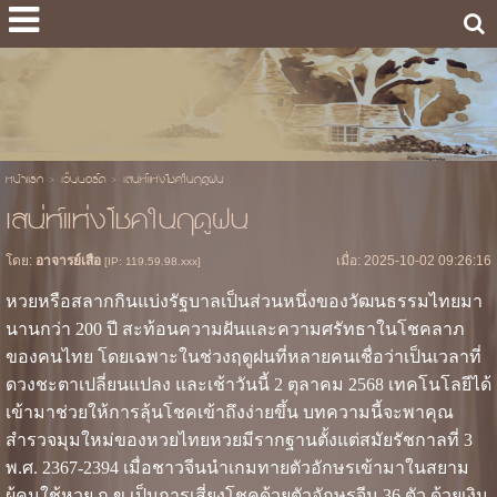
หน้าแรก
>
เว็บบอร์ด
>
เสน่ห์แห่งโชคในฤดูฝน
เสน่ห์แห่งโชคในฤดูฝน
โดย:
อาจารย์เสือ
เมื่อ: 2025-10-02 09:26:16
[IP: 119.59.98.xxx]
หวยหรือสลากกินแบ่งรัฐบาลเป็นส่วนหนึ่งของวัฒนธรรมไทยมา
นานกว่า 200 ปี สะท้อนความฝันและความศรัทธาในโชคลาภ
ของคนไทย โดยเฉพาะในช่วงฤดูฝนที่หลายคนเชื่อว่าเป็นเวลาที่
ดวงชะตาเปลี่ยนแปลง และเช้าวันนี้ 2 ตุลาคม 2568 เทคโนโลยีได้
เข้ามาช่วยให้การลุ้นโชคเข้าถึงง่ายขึ้น บทความนี้จะพาคุณ
สำรวจมุมใหม่ของหวยไทยหวยมีรากฐานตั้งแต่สมัยรัชกาลที่ 3
พ.ศ. 2367-2394 เมื่อชาวจีนนำเกมทายตัวอักษรเข้ามาในสยาม
ผู้คนใช้หวย ก ข เป็นการเสี่ยงโชคด้วยตัวอักษรจีน 36 ตัว ด้วยเงิน