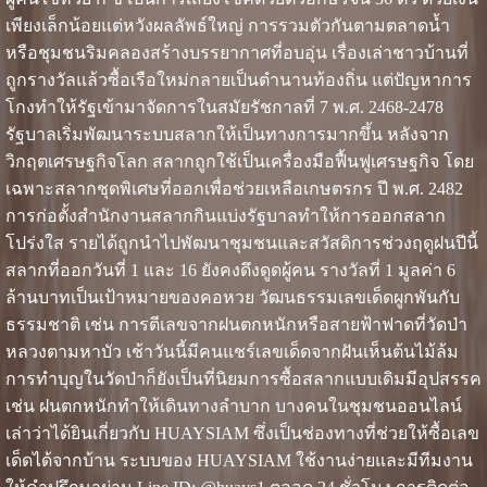
เพียงเล็กน้อยแต่หวังผลลัพธ์ใหญ่ การรวมตัวกันตามตลาดน้ำ
หรือชุมชนริมคลองสร้างบรรยากาศที่อบอุ่น เรื่องเล่าชาวบ้านที่
ถูกรางวัลแล้วซื้อเรือใหม่กลายเป็นตำนานท้องถิ่น แต่ปัญหาการ
โกงทำให้รัฐเข้ามาจัดการในสมัยรัชกาลที่ 7 พ.ศ. 2468-2478
รัฐบาลเริ่มพัฒนาระบบสลากให้เป็นทางการมากขึ้น หลังจาก
วิกฤตเศรษฐกิจโลก สลากถูกใช้เป็นเครื่องมือฟื้นฟูเศรษฐกิจ โดย
เฉพาะสลากชุดพิเศษที่ออกเพื่อช่วยเหลือเกษตรกร ปี พ.ศ. 2482
การก่อตั้งสำนักงานสลากกินแบ่งรัฐบาลทำให้การออกสลาก
โปร่งใส รายได้ถูกนำไปพัฒนาชุมชนและสวัสดิการช่วงฤดูฝนปีนี้
สลากที่ออกวันที่ 1 และ 16 ยังคงดึงดูดผู้คน รางวัลที่ 1 มูลค่า 6
ล้านบาทเป็นเป้าหมายของคอหวย วัฒนธรรมเลขเด็ดผูกพันกับ
ธรรมชาติ เช่น การตีเลขจากฝนตกหนักหรือสายฟ้าฟาดที่วัดป่า
หลวงตามหาบัว เช้าวันนี้มีคนแชร์เลขเด็ดจากฝันเห็นต้นไม้ล้ม
การทำบุญในวัดป่าก็ยังเป็นที่นิยมการซื้อสลากแบบเดิมมีอุปสรรค
เช่น ฝนตกหนักทำให้เดินทางลำบาก บางคนในชุมชนออนไลน์
เล่าว่าได้ยินเกี่ยวกับ HUAYSIAM ซึ่งเป็นช่องทางที่ช่วยให้ซื้อเลข
เด็ดได้จากบ้าน ระบบของ HUAYSIAM ใช้งานง่ายและมีทีมงาน